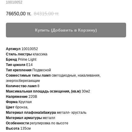
10010052
76650,00
тг.
84315,00
тг.
Купить (Добавить в Корзину)
Артикул
10010052
Стиль люстры
классика
Бренд
Prime Light
Тип цоколя
E14
Тип крепления
Подвесной
Совместимые типы ламп
светодиодные, накаливания,
энергосберегающие
Количество ламп
8
Максимальная площадь освещения, (кв.м)
30м2
Напряжение
220В
Форма
Круглая
Цвет
бронза,
Материал плафона/абажура
металл- хрусталь
Материал арматуры
металл
Особенности
регулировка по высоте
Высота
135см