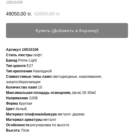
10010106
49050,00
тг.
53955,00
тг.
Купить (Добавить в Корзину)
Артикул 10010106
Стиль люстры
лофт
Бренд
Prime Light
Тип цоколя
E27
Тип крепления
Накладной
Совместимые типы ламп
светодиодные, накаливания,
энергосберегающие
Количество ламп
10
Максимальная площадь освещения,
(кв.м) 28-30м2
Напряжение
220В
Форма
Круглая
Цвет
белый,
Материал плафона/абажура
металл- дерево
Материал арматуры
металл
Особенности
регулировка по высоте
Высота
70см