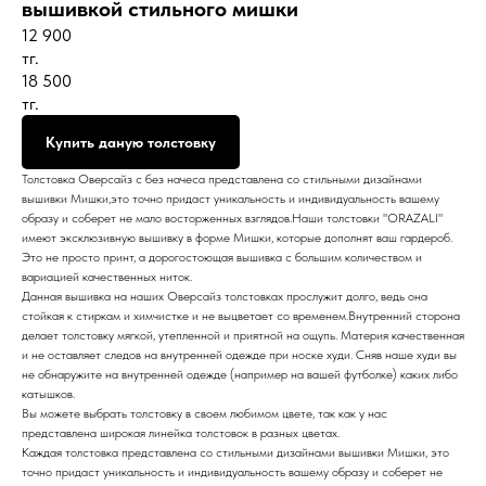
вышивкой стильного мишки
12 900
тг.
18 500
тг.
Купить даную толстовку
Толстовка Оверсайз с без начеса представлена со стильными дизайнами
вышивки Мишки,это точно придаст уникальность и индивидуальность вашему
образу и соберет не мало восторженных взглядов.Наши толстовки "ORAZALI"
имеют эксклюзивную вышивку в форме Мишки, которые дополнят ваш гардероб.
Это не просто принт, а дорогостоющая вышивка с большим количеством и
вариацией качественных ниток.
Данная вышивка на наших Оверсайз толстовках прослужит долго, ведь она
стойкая к стиркам и химчистке и не выцветает со временем.Внутренний сторона
делает толстовку мягкой, утепленной и приятной на ощупь. Материя качественная
и не оставляет следов на внутренней одежде при носке худи. Сняв наше худи вы
не обнаружите на внутренней одежде (например на вашей футболке) каких либо
катышков.
Вы можете выбрать толстовку в своем любимом цвете, так как у нас
представлена широкая линейка толстовок в разных цветах.
Каждая толстовка представлена со стильными дизайнами вышивки Мишки, это
точно придаст уникальность и индивидуальность вашему образу и соберет не